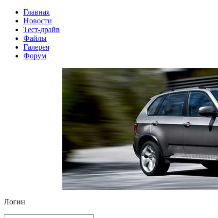
Главная
Новости
Тест-драйв
Файлы
Галерея
Форум
Логин