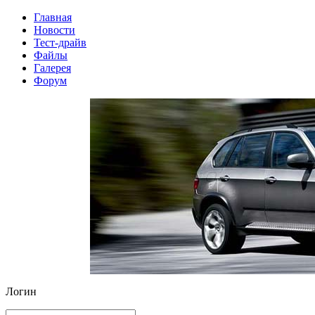
Главная
Новости
Тест-драйв
Файлы
Галерея
Форум
Логин