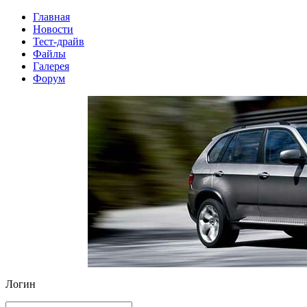
Главная
Новости
Тест-драйв
Файлы
Галерея
Форум
Логин