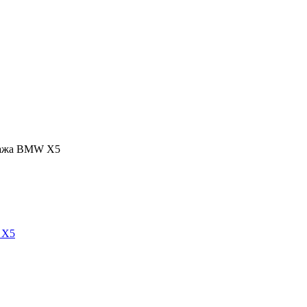
дажа BMW X5
 X5