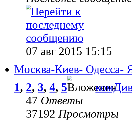
07 авг 2015 15:15
Москва-Киев- Одесса- 
1
,
2
,
3
,
4
,
5
комДи
47
Ответы
37192
Просмотры