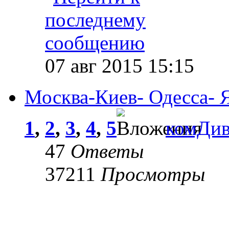
07 авг 2015 15:15
Москва-Киев- Одесса- 
1
,
2
,
3
,
4
,
5
комДи
47
Ответы
37211
Просмотры