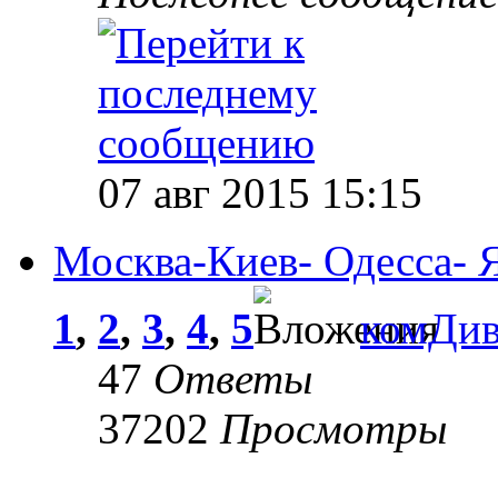
07 авг 2015 15:15
Москва-Киев- Одесса- 
1
,
2
,
3
,
4
,
5
комДи
47
Ответы
37202
Просмотры