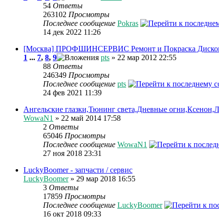
54
Ответы
263102
Просмотры
Последнее сообщение
Pokras
14 дек 2022 11:26
[Москва] ПРОФШИНСЕРВИС Ремонт и Покраска Диско
1
...
7
,
8
,
9
pts
» 22 мар 2012 22:55
88
Ответы
246349
Просмотры
Последнее сообщение
pts
24 фев 2021 11:39
Ангельские глазки,Тюнинг света,Дневные огни,Ксенон,
WowaN1
» 22 май 2014 17:58
2
Ответы
65046
Просмотры
Последнее сообщение
WowaN1
27 ноя 2018 23:31
LuckyBoomer - запчасти / сервис
LuckyBoomer
» 29 мар 2018 16:55
3
Ответы
17859
Просмотры
Последнее сообщение
LuckyBoomer
16 окт 2018 09:33