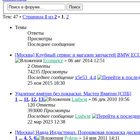
Тем: 47 •
Страница
1
из
2
•
1
,
2
Темы
Ответы
Просмотры
Последнее сообщение
[Москва] Клубный сервис и магазин запчастей BMW E
Econprice
» 06 авг 2014 12:51
2
Ответы
74235
Просмотры
Последнее сообщение
x5e53_4.4
25 ноя 2015 18:30
Удаление вмятин без покраски. Мастер Вмятин [СПБ]
1
...
11
,
12
,
13
Ludwig
» 06 дек 2010 10:56
120
Ответы
393000
Просмотры
Последнее сообщение
Ludwig
22 мар 2023 12:38
[Москва] Наяда Индастриал. Порошковая покраска дисков
1
...
4
,
5
,
6
Pokras
» 14 янв 2011 14:11