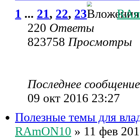
1
...
21
,
22
,
23
RA
220
Ответы
823758
Просмотры
Последнее сообщени
09 окт 2016 23:27
Полезные темы для вл
RAmON10
» 11 фев 201