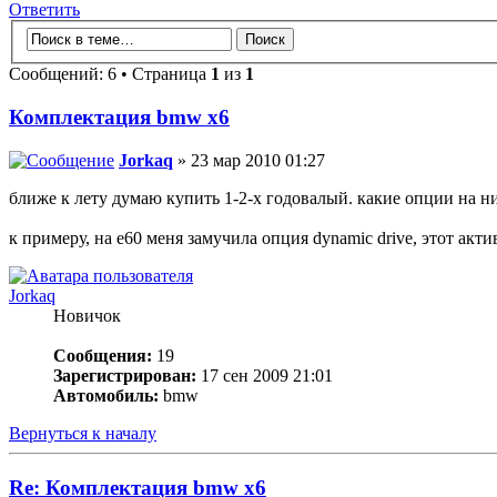
Ответить
Сообщений: 6 • Страница
1
из
1
Комплектация bmw x6
Jorkaq
» 23 мар 2010 01:27
ближе к лету думаю купить 1-2-х годовалый. какие опции на них
к примеру, на е60 меня замучила опция dynamic drive, этот ак
Jorkaq
Новичок
Сообщения:
19
Зарегистрирован:
17 сен 2009 21:01
Автомобиль:
bmw
Вернуться к началу
Re: Комплектация bmw x6