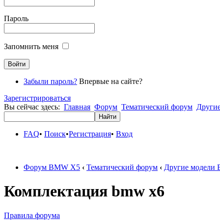
Пароль
Запомнить меня
Забыли пароль?
Впервые на сайте?
Зарегистрироваться
Вы сейчас здесь:
Главная
Форум
Тематический форум
Други
FAQ
•
Поиск
•
Регистрация
•
Вход
Форум BMW X5
‹
Тематический форум
‹
Другие модели
Комплектация bmw x6
Правила форума