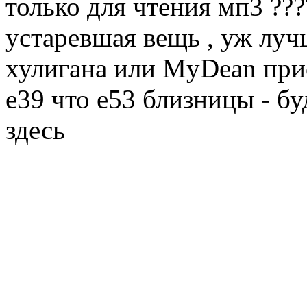
только для чтения мп3 ???
устаревшая вещь , уж луч
хулигана или MyDean прио
е39 что е53 близницы - буд
здесь