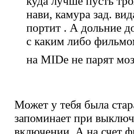
куда лучше пусть трох
нави, камура зад. вида
портит . А дольние д
с каким либо фильмом
на MIDе не парят мо
Может у тебя была стар
запоминает при выключ
включении. А на счет фи