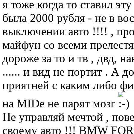
я тоже когда то ставил эту
была 2000 рубля - не в во
выключении авто !!!! , п
майфун со всеми прелестя
дороже за то и тв , двд, н
...... и вид не портит . А
приятней с каким либо фи
на MIDе не парят мозг
Не управляй мечтой , пов
своему авто !!! BMW FOR