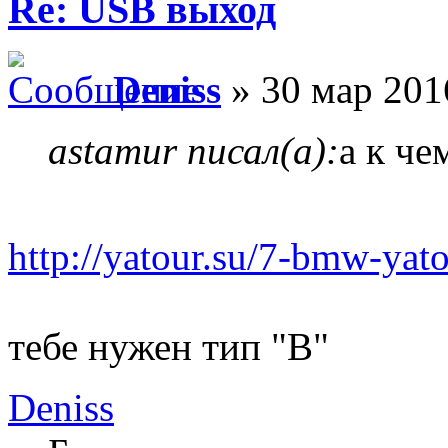
Re: USB выход
Deniss
» 30 мар 201
astamur писал(а):
а к че
http://yatour.su/7-bmw-yat
тебе нужен тип "В"
Deniss