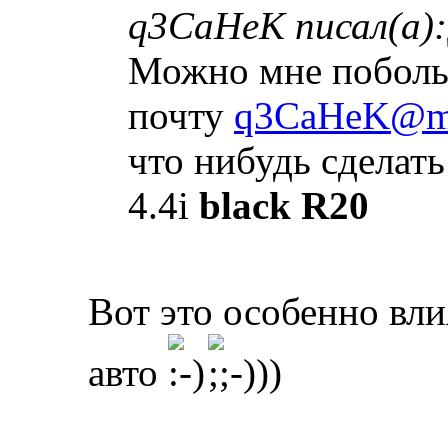
q3CaHeK писал(а):
Можно мне побольш
почту
q3CaHeK@ma
что нибудь сделать
4.4i
black R20
Вот это особенно вли
авто