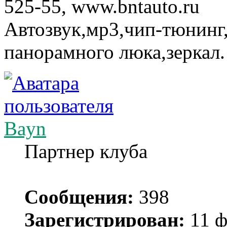
525-55, www.bntauto.ru
Автозвук,мр3,чип-тюнинг,
панорамного люка,зеркал.
Bayn
Партнер клуба
Сообщения:
398
Зарегистрирован:
11 ф