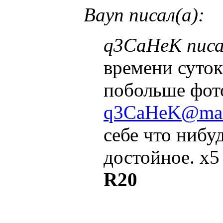
Bayn писал(а):
q3CaHeK писа
времени суто
побольше фото
q3CaHeK@mai
себе что нибу
достойное. x5 
R20