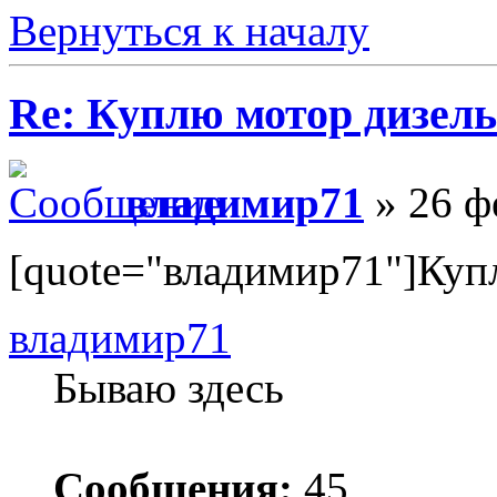
Вернуться к началу
Re: Куплю мотор дизел
владимир71
» 26 ф
[quote="владимир71"]Куп
владимир71
Бываю здесь
Сообщения:
45