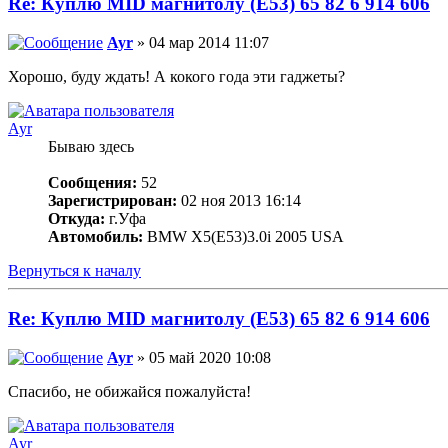
Re: Куплю MID магнитолу (E53) 65 82 6 914 606
Ayr
» 04 мар 2014 11:07
Хорошо, буду ждать! А кокого года эти гаджеты?
Ayr
Бываю здесь
Сообщения:
52
Зарегистрирован:
02 ноя 2013 16:14
Откуда:
г.Уфа
Автомобиль:
BMW X5(E53)3.0i 2005 USA
Вернуться к началу
Re: Куплю MID магнитолу (E53) 65 82 6 914 606
Ayr
» 05 май 2020 10:08
Спасибо, не обижайся пожалуйста!
Ayr