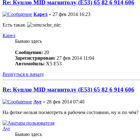
Re: Куплю MID магнитолу (E53) 65 82 6 914 606
Карел
» 27 фев 2014 16:23
Есть такая.
Карел
Бываю здесь
Сообщения:
20
Зарегистрирован:
27 фев 2014 11:04
Автомобиль:
Х5 Е53
Вернуться к началу
Re: Куплю MID магнитолу (E53) 65 82 6 914 606
Ayr
» 28 фев 2014 07:40
На фотке нельзя посмотреть в рабочем состоянии, ну и по чём?
Ayr
Бываю здесь