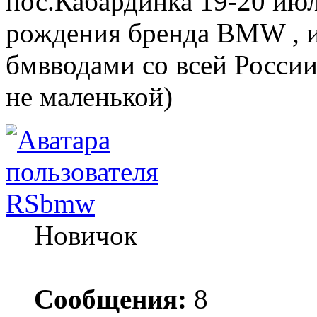
пос.Кабардинка 19-20 июл
рождения бренда BMW , и 
бмвводами со всей Росси
не маленькой)
RSbmw
Новичок
Сообщения:
8