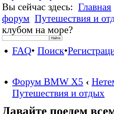
Вы сейчас здесь:
Главная
форум
Путешествия и от
клубом на море?
FAQ
•
Поиск
•
Регистрац
Форум BMW X5
‹
Нете
Путешествия и отдых
Давайте поедем все