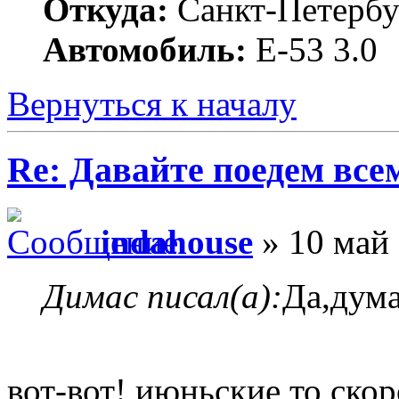
Откуда:
Санкт-Петербу
Автомобиль:
Е-53 3.0
Вернуться к началу
Re: Давайте поедем все
indahouse
» 10 май 
Димас писал(а):
Да,дума
вот-вот! июньские то скор