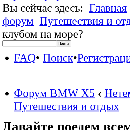
Вы сейчас здесь:
Главная
форум
Путешествия и от
клубом на море?
FAQ
•
Поиск
•
Регистрац
Форум BMW X5
‹
Нете
Путешествия и отдых
Давайте поедем все