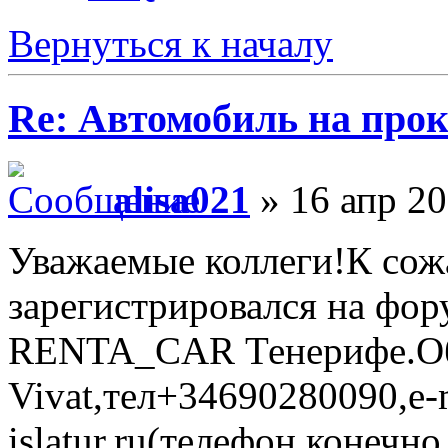
Вернуться к началу
Re: Автомобиль на про
alisa021
» 16 апр 20
Уважаемые коллеги!К со
зарегистрировался на фор
RENTA_CAR Тенерифе.Обр
Vivat,тел+34690280090,e-m
islatur.ru(телефон конеч