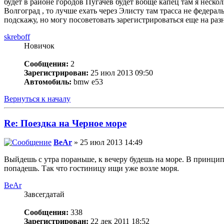
будет в районе городов Пугачев будет вобще капец там я неско
Волгоград , то лучше ехать через Элисту там трасса не федерал
подскажу, но могу посоветовать зарегистрироваться еще на раз
skreboff
Новичок
Сообщения:
2
Зарегистрирован:
25 июл 2013 09:50
Автомобиль:
bmw e53
Вернуться к началу
Re: Поездка на Черное море
BeAr
» 25 июл 2013 14:49
Выйдешь с утра пораньше, к вечеру будешь на море. В принцип
попадешь. Так что гостиницу ищи уже возле моря.
BeAr
Завсегдатай
Сообщения:
338
Зарегистрирован:
22 дек 2011 18:52