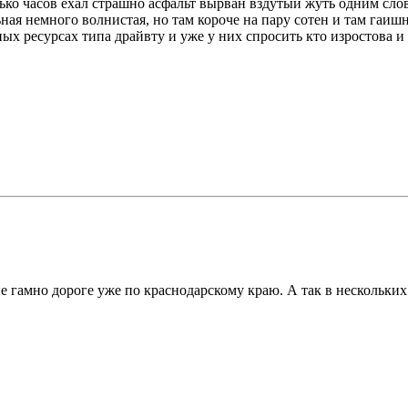
лько часов ехал страшно асфальт вырван вздутый жуть одним сло
ьная немного волнистая, но там короче на пару сотен и там гаиш
ных ресурсах типа драйвту и уже у них спросить кто изростова 
е гамно дороге уже по краснодарскому краю. А так в нескольких