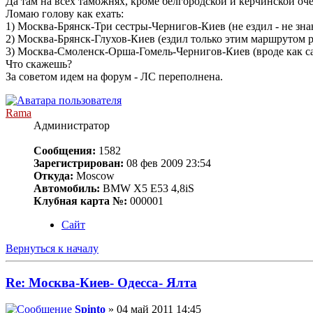
Да там на всех таможнях, кроме белгородской и керчинской оче
Ломаю голову как ехать:
1) Москва-Брянск-Три сестры-Чернигов-Киев (не ездил - не зна
2) Москва-Брянск-Глухов-Киев (ездил только этим маршрутом ра
3) Москва-Смоленск-Орша-Гомель-Чернигов-Киев (вроде как с
Что скажешь?
За советом идем на форум - ЛС переполнена.
Rama
Администратор
Сообщения:
1582
Зарегистрирован:
08 фев 2009 23:54
Откуда:
Moscow
Автомобиль:
BMW X5 E53 4,8iS
Клубная карта №:
000001
Сайт
Вернуться к началу
Re: Москва-Киев- Одесса- Ялта
Spinto
» 04 май 2011 14:45