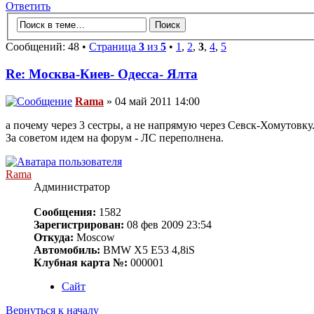
Ответить
Сообщений: 48 •
Страница
3
из
5
•
1
,
2
,
3
,
4
,
5
Re: Москва-Киев- Одесса- Ялта
Rama
» 04 май 2011 14:00
а почему через 3 сестры, а не напрямую через Севск-Хомутовку.
За советом идем на форум - ЛС переполнена.
Rama
Администратор
Сообщения:
1582
Зарегистрирован:
08 фев 2009 23:54
Откуда:
Moscow
Автомобиль:
BMW X5 E53 4,8iS
Клубная карта №:
000001
Сайт
Вернуться к началу