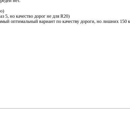
редей нет.
ю)
з 5, но качество дорог не для R20)
амый оптимальный вариант по качеству дороги, но лишних 150 