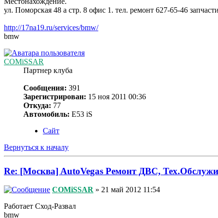
Местонахождение.
ул. Поморская 48 а стр. 8 офис 1. тел. ремонт 627-65-46 запчаст
http://17na19.ru/services/bmw/
bmw
COMiSSAR
Партнер клуба
Сообщения:
391
Зарегистрирован:
15 ноя 2011 00:36
Откуда:
77
Автомобиль:
Е53 iS
Сайт
Вернуться к началу
Re: [Москва] AutoVegas Ремонт ДВС, Тех.Обслужи
COMiSSAR
» 21 май 2012 11:54
Работает Сход-Развал
bmw