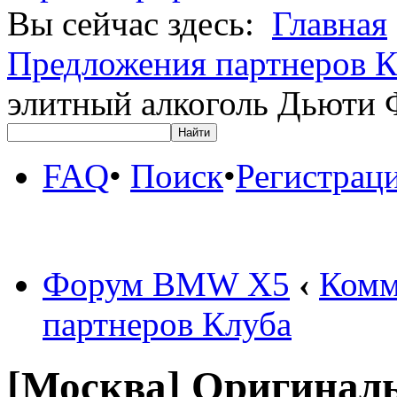
Вы сейчас здесь:
Главная
Предложения партнеров К
элитный алкоголь Дьюти 
FAQ
•
Поиск
•
Регистрац
Форум BMW X5
‹
Комм
партнеров Клуба
[Москва] Оригинал