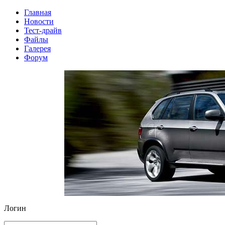
Главная
Новости
Тест-драйв
Файлы
Галерея
Форум
Логин