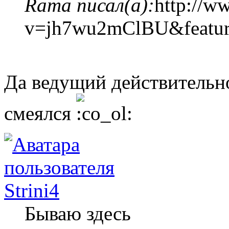
Rama писал(а):
http://w
v=jh7wu2mClBU&featur
Да ведущий действительно
смеялся
Strini4
Бываю здесь