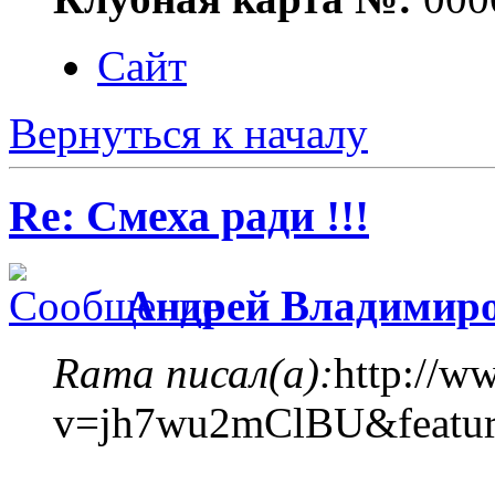
Сайт
Вернуться к началу
Re: Смеха ради !!!
Андрей Владимир
Rama писал(а):
http://w
v=jh7wu2mClBU&featur