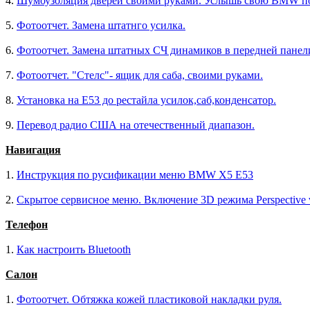
4.
Шумоузоляция дверей своими руками. Услышь свою BMW п
5.
Фотоотчет. Замена штатнго усилка.
6.
Фотоотчет. Замена штатных СЧ динамиков в передней панел
7.
Фотоотчет. "Стелс"- ящик для саба, своими руками.
8.
Установка на Е53 до рестайла усилок,саб,конденсатор.
9.
Перевод радио США на отечественный диапазон.
Навигация
1.
Инструкция по русификации меню BMW X5 E53
2.
Скрытое сервисное меню. Включение 3D режима Perspective 
Телефон
1.
Как настроить Bluetooth
Салон
1.
Фотоотчет. Обтяжка кожей пластиковой накладки руля.