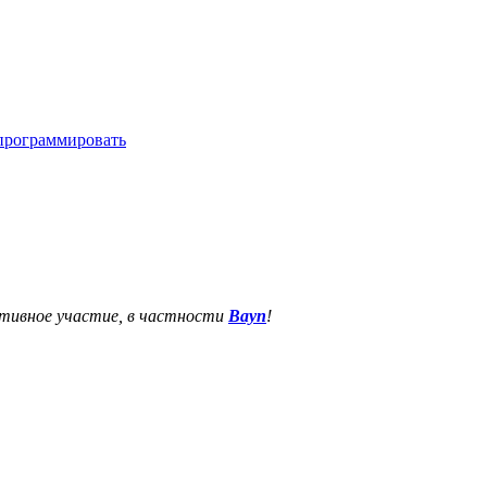
епрограммировать
ктивное участие, в частности
Bayn
!