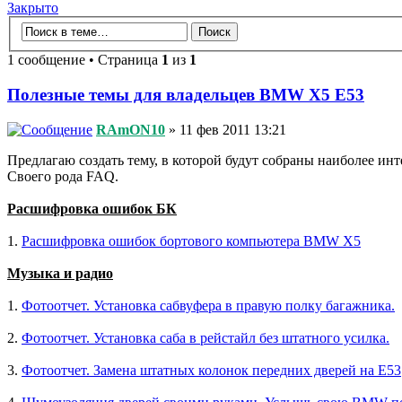
Закрыто
1 сообщение • Страница
1
из
1
Полезные темы для владельцев BMW X5 E53
RAmON10
» 11 фев 2011 13:21
Предлагаю создать тему, в которой будут собраны наиболее ин
Своего рода FAQ.
Расшифровка ошибок БК
1.
Расшифровка ошибок бортового компьютера BMW X5
Музыка и радио
1.
Фотоотчет. Установка сабвуфера в правую полку багажника.
2.
Фотоотчет. Установка саба в рейстайл без штатного усилка.
3.
Фотоотчет. Замена штатных колонок передних дверей на Е53