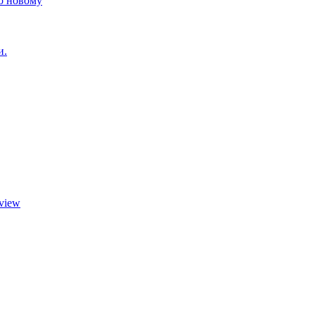
о новому
и.
view