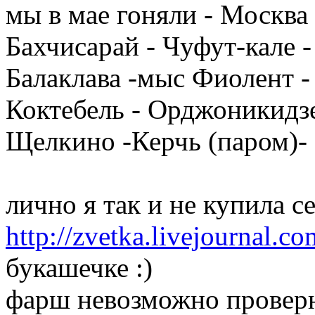
мы в мае гоняли - Москва 
Бахчисарай - Чуфут-кале -
Балаклава -мыс Фиолент - 
Коктебель - Орджоникидзе
Щелкино -Керчь (паром)-
лично я так и не купила се
http://zvetka.livejournal.c
букашечке :)
фарш невозможно проверн