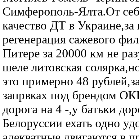
Симферополь-Ялта.От себ
качество ДТ в Украине,за
регенерация сажевого филь
Питере за 20000 км не раз
шеле литовская солярка,но
это примерно 48 рублей,за
запрвках под брендом ОК
дорога на 4 -,у батьки дор
Белоруссии ехать одно уд
адекватные двигаются в п