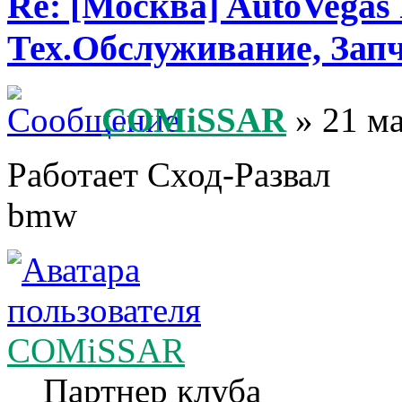
Re: [Москва] AutoVegas
Тех.Обслуживание, Зап
COMiSSAR
» 21 ма
Работает Сход-Развал
bmw
COMiSSAR
Партнер клуба