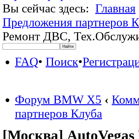
Вы сейчас здесь:
Главная
Предложения партнеров К
Ремонт ДВС, Тех.Обслужи
FAQ
•
Поиск
•
Регистрац
Форум BMW X5
‹
Комм
партнеров Клуба
[Москва] AutoVegas