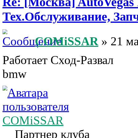
Re: [Москва] AutoVegas
Тех.Обслуживание, Зап
COMiSSAR
» 21 ма
Работает Сход-Развал
bmw
COMiSSAR
Партнер клуба