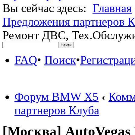
Вы сейчас здесь:
Главная
Предложения партнеров К
Ремонт ДВС, Тех.Обслужи
FAQ
•
Поиск
•
Регистрац
Форум BMW X5
‹
Комм
партнеров Клуба
[Москва] AutoVegas