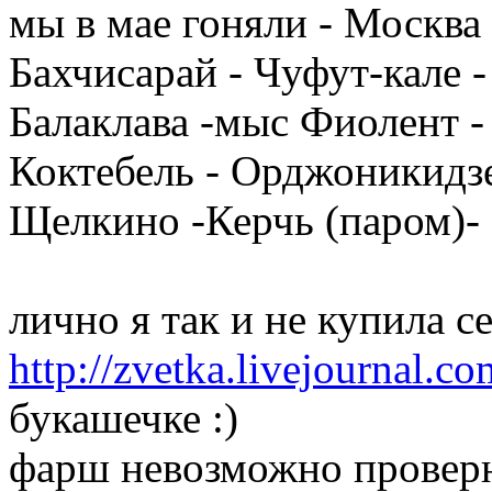
мы в мае гоняли - Москва 
Бахчисарай - Чуфут-кале -
Балаклава -мыс Фиолент - 
Коктебель - Орджоникидзе
Щелкино -Керчь (паром)-
лично я так и не купила се
http://zvetka.livejournal.c
букашечке :)
фарш невозможно проверн