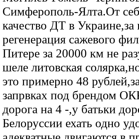
Симферополь-Ялта.От себ
качество ДТ в Украине,за
регенерация сажевого филь
Питере за 20000 км не раз
шеле литовская солярка,но
это примерно 48 рублей,за
запрвках под брендом ОК
дорога на 4 -,у батьки дор
Белоруссии ехать одно уд
адекватные двигаются в п