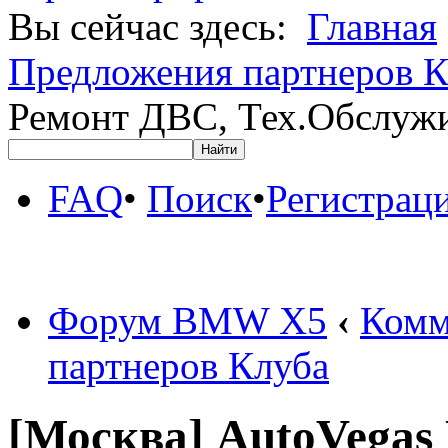
Вы сейчас здесь:
Главная
Предложения партнеров К
Ремонт ДВС, Тех.Обслужи
FAQ
•
Поиск
•
Регистрац
Форум BMW X5
‹
Комм
партнеров Клуба
[Москва] AutoVegas