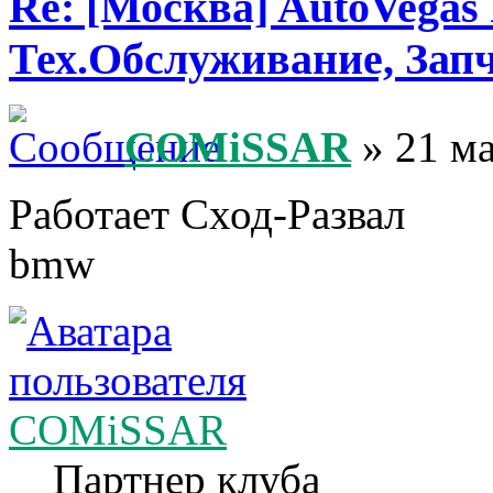
Re: [Москва] AutoVegas
Тех.Обслуживание, Зап
COMiSSAR
» 21 ма
Работает Сход-Развал
bmw
COMiSSAR
Партнер клуба