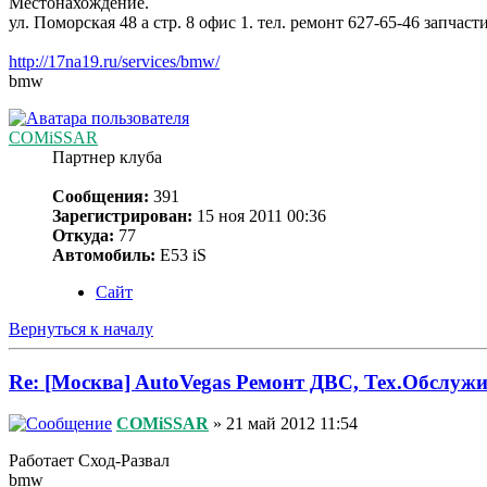
Местонахождение.
ул. Поморская 48 а стр. 8 офис 1. тел. ремонт 627-65-46 запчаст
http://17na19.ru/services/bmw/
bmw
COMiSSAR
Партнер клуба
Сообщения:
391
Зарегистрирован:
15 ноя 2011 00:36
Откуда:
77
Автомобиль:
Е53 iS
Сайт
Вернуться к началу
Re: [Москва] AutoVegas Ремонт ДВС, Тех.Обслужи
COMiSSAR
» 21 май 2012 11:54
Работает Сход-Развал
bmw