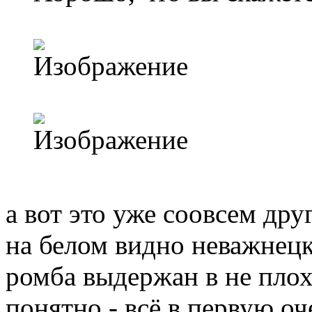
а вот это уже соовсем дру
на белом видно неважнецк
ромба выдержан в не плох
понятно - всё в первую оч