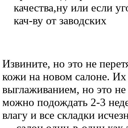
качества,ну или если у
кач-ву от заводских
Извините, но это не перет
кожи на новом салоне. Их
выглаживанием, но это не 
можно подождать 2-3 неде
влагу и все складки исче
— салон один-в-один как 