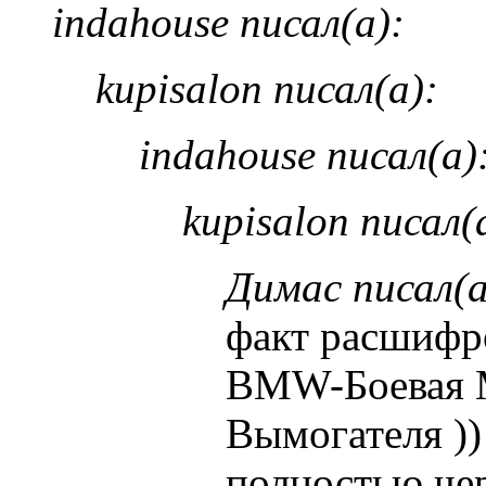
indahouse писал(а):
kupisalon писал(а):
indahouse писал(а)
kupisalon писал(
Димас писал(а
факт расшифр
BMW-Боевая
Вымогателя ))
полностью че