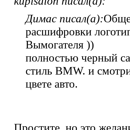
kupisalon писал(а):
Димас писал(а):
Обще
расшифровки логот
Вымогателя ))
полностью черный са
стиль BMW. и смотри
цвете авто.
Простите, но это желан