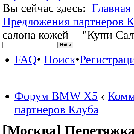
Вы сейчас здесь:
Главная
Предложения партнеров К
салона кожей -- "Купи Са
FAQ
•
Поиск
•
Регистрац
Форум BMW X5
‹
Комм
партнеров Клуба
[Москва] Перетяжка