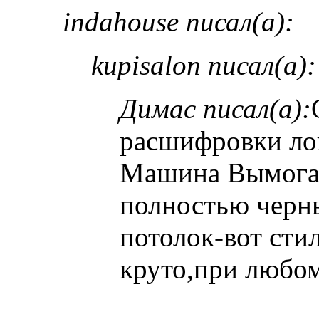
indahouse писал(а):
kupisalon писал(а):
Димас писал(а):
расшифровки ло
Машина Вымогат
полностью черн
потолок-вот сти
круто,при любом