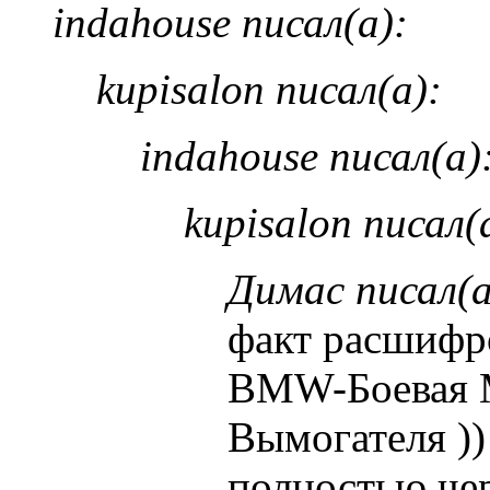
indahouse писал(а):
kupisalon писал(а):
indahouse писал(а)
kupisalon писал(
Димас писал(а
факт расшифр
BMW-Боевая
Вымогателя ))
полностью че