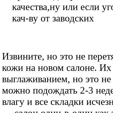
качества,ну или если у
кач-ву от заводских
Извините, но это не перет
кожи на новом салоне. Их
выглаживанием, но это не 
можно подождать 2-3 неде
влагу и все складки исче
— салон один-в-один как 