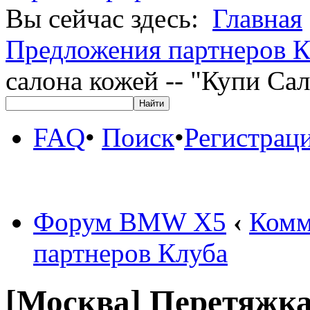
Вы сейчас здесь:
Главная
Предложения партнеров К
салона кожей -- "Купи Са
FAQ
•
Поиск
•
Регистрац
Форум BMW X5
‹
Комм
партнеров Клуба
[Москва] Перетяжка