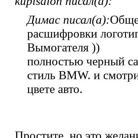
kupisalon писал(а):
Димас писал(а):
Обще
расшифровки логот
Вымогателя ))
полностью черный са
стиль BMW. и смотри
цвете авто.
Простите, но это желан