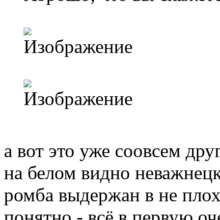
а вот это уже соовсем дру
на белом видно неважнецк
ромба выдержан в не плох
понятно - всё в первую оч