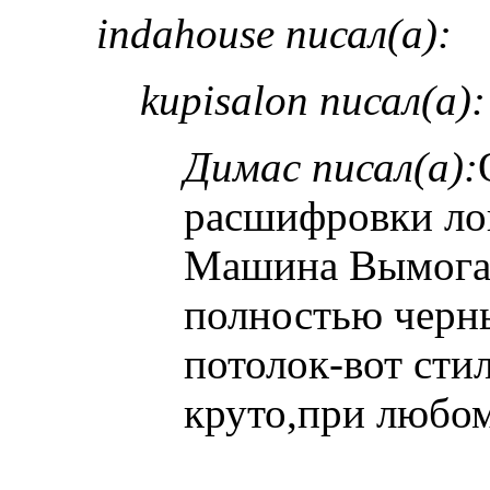
indahouse писал(а):
kupisalon писал(а):
Димас писал(а):
расшифровки ло
Машина Вымогат
полностью черн
потолок-вот сти
круто,при любом