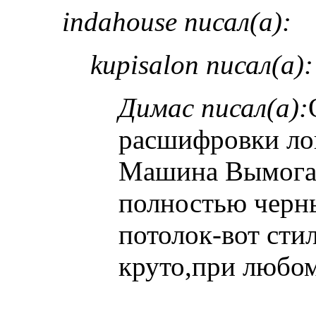
indahouse писал(а):
kupisalon писал(а):
Димас писал(а):
расшифровки ло
Машина Вымогат
полностью черн
потолок-вот сти
круто,при любом