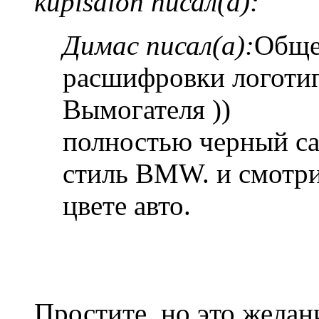
kupisalon писал(а):
Димас писал(а):
Обще
расшифровки логот
Вымогателя ))
полностью черный са
стиль BMW. и смотри
цвете авто.
Простите, но это желан