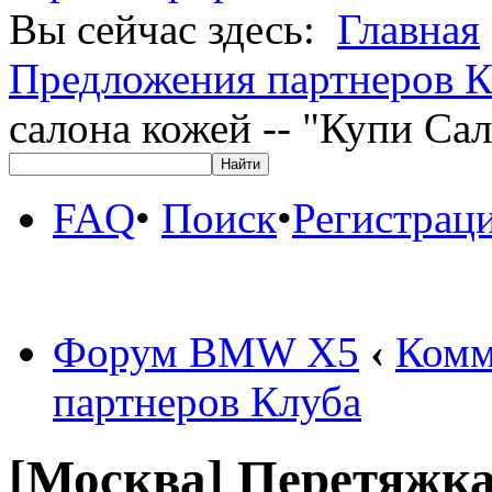
Вы сейчас здесь:
Главная
Предложения партнеров К
салона кожей -- "Купи Са
FAQ
•
Поиск
•
Регистрац
Форум BMW X5
‹
Комм
партнеров Клуба
[Москва] Перетяжка