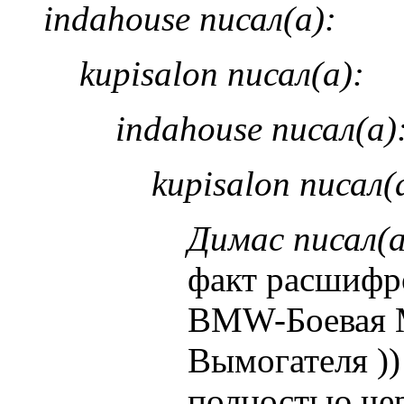
indahouse писал(а):
kupisalon писал(а):
indahouse писал(а)
kupisalon писал(
Димас писал(а
факт расшифр
BMW-Боевая
Вымогателя ))
полностью че