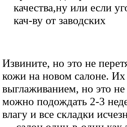
качества,ну или если у
кач-ву от заводских
Извините, но это не перет
кожи на новом салоне. Их
выглаживанием, но это не 
можно подождать 2-3 неде
влагу и все складки исче
— салон один-в-один как 