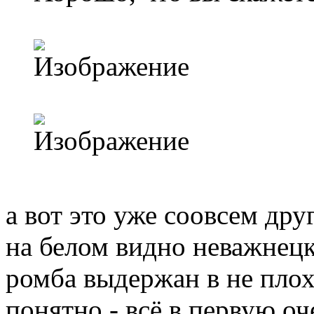
а вот это уже соовсем дру
на белом видно неважнецк
ромба выдержан в не плох
понятно - всё в первую оч