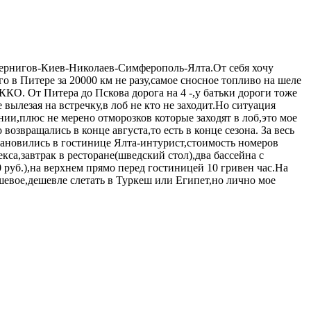
Чернигов-Киев-Николаев-Симферополь-Ялта.От себя хочу
о в Питере за 20000 км не разу,самое сносное топливо на шеле
ККО. От Питера до Пскова дорога на 4 -,у батьки дороги тоже
вылезая на встречку,в лоб не кто не заходит.Но ситуация
инии,плюс не мерено отморозков которые заходят в лоб,это мое
озвращались в конце августа,то есть в конце сезона. За весь
становились в гостинице Ялта-интурист,стоимость номеров
са,завтрак в ресторане(шведский стол),два бассейна с
 руб.),на верхнем прямо перед гостиницей 10 гривен час.На
шевое,дешевле слетать в Туркеш или Египет,но лично мое