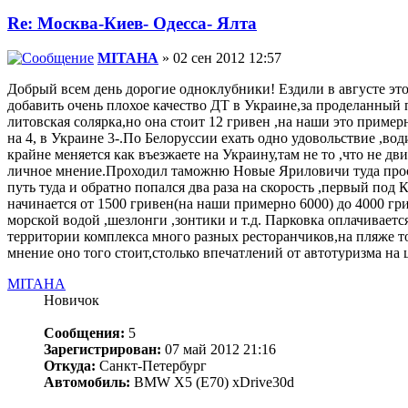
Re: Москва-Киев- Одесса- Ялта
MITAHA
» 02 сен 2012 12:57
Добрый всем день дорогие одноклубники! Ездили в августе э
добавить очень плохое качество ДТ в Украине,за проделанный п
литовская солярка,но она стоит 12 гривен ,на наши это пример
на 4, в Украине 3-.По Белоруссии ехать одно удовольствие ,во
крайне меняется как въезжаете на Украину,там не то ,что не дв
личное мнение.Проходил таможню Новые Яриловичи туда простоял
путь туда и обратно попался два раза на скорость ,первый под
начинается от 1500 гривен(на наши примерно 6000) до 4000 гр
морской водой ,шезлонги ,зонтики и т.д. Парковка оплачиваетс
территории комплекса много разных ресторанчиков,на пляже то
мнение оно того стоит,столько впечатлений от автотуризма на ц
MITAHA
Новичок
Сообщения:
5
Зарегистрирован:
07 май 2012 21:16
Откуда:
Санкт-Петербург
Автомобиль:
BMW X5 (E70) xDrive30d