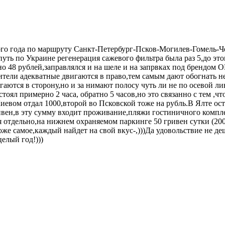
того года по маршруту Санкт-Петербург-Псков-Могилев-Гомель-
уть по Украине регенерация сажевого фильтра была раз 5,до этог
но 48 рублей,заправлялся и на шеле и на запрвках под брендом О
дители адекватные двигаются в право,тем самым дают обогнать не 
игаются в сторону,но и за нимают полосу чуть ли не по осевой л
 примерно 2 часа, обратно 5 часов,но это связанно с тем ,что в
 Киевом отдал 1000,второй во Псковской тоже на рубль.В Ялте о
ивен,в эту сумму входит проживание,пляжи гостиничного комплек
я отдельно,на нижнем охраняемом паркинге 50 гривен сутки (200
же самое,каждый найдет на свой вкус-,)))Да удовольствие не де
елый год!)))