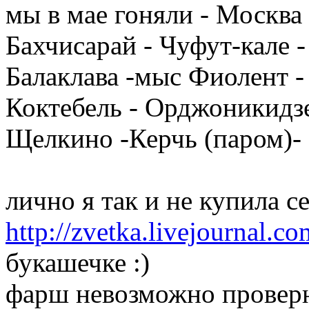
мы в мае гоняли - Москва 
Бахчисарай - Чуфут-кале -
Балаклава -мыс Фиолент - 
Коктебель - Орджоникидзе
Щелкино -Керчь (паром)-
лично я так и не купила се
http://zvetka.livejournal.c
букашечке :)
фарш невозможно проверн