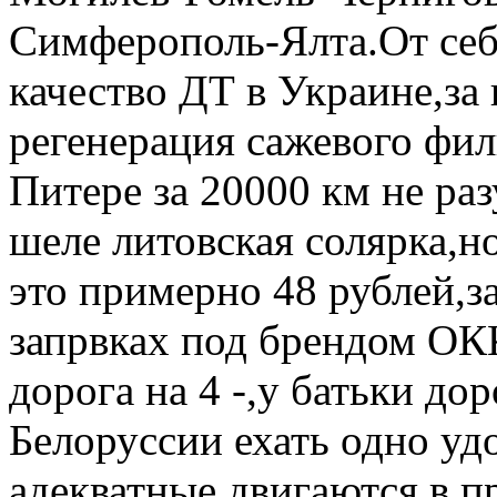
Симферополь-Ялта.От себ
качество ДТ в Украине,за
регенерация сажевого филь
Питере за 20000 км не раз
шеле литовская солярка,но
это примерно 48 рублей,за
запрвках под брендом ОК
дорога на 4 -,у батьки дор
Белоруссии ехать одно уд
адекватные двигаются в п