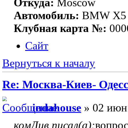
Откуда:
Moscow
Автомобиль:
BMW X5 E
Клубная карта №:
000
Сайт
Вернуться к началу
Re: Москва-Киев- Одесс
indahouse
» 02 июн
комДив писал(а):
вопро