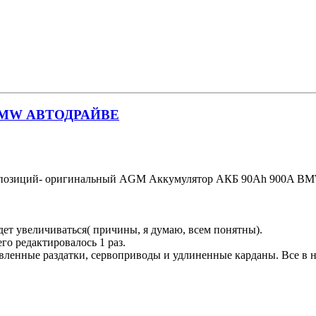
на BMW АВТОДРАЙВЕ
ых позиций- оригинальный AGM Аккумулятор АКБ 90Ah 900A B
удет увеличиваться( причины, я думаю, всем понятны).
его редактировалось 1 раз.
вленные раздатки, сервоприводы и удлиненные карданы. Все в на