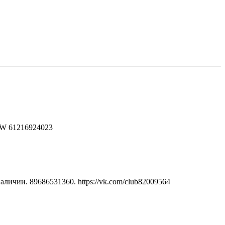
MW 61216924023
личии. 89686531360. https://vk.com/club82009564