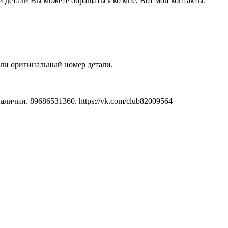
й детали Вы можете обращаться ко мне. Вот мои контакты:
или оригинальный номер детали.
личии. 89686531360. https://vk.com/club82009564