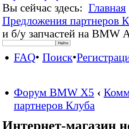
Вы сейчас здесь:
Главная
Предложения партнеров К
и б/у запчастей на BM
FAQ
•
Поиск
•
Регистрац
Форум BMW X5
‹
Комм
партнеров Клуба
Интернет-магазин но