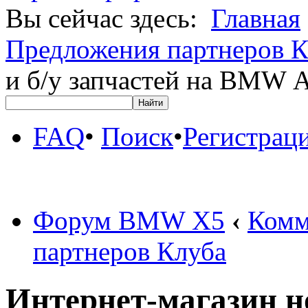
Вы сейчас здесь:
Главная
Предложения партнеров К
и б/у запчастей на BM
FAQ
•
Поиск
•
Регистрац
Форум BMW X5
‹
Комм
партнеров Клуба
Интернет-магазин но