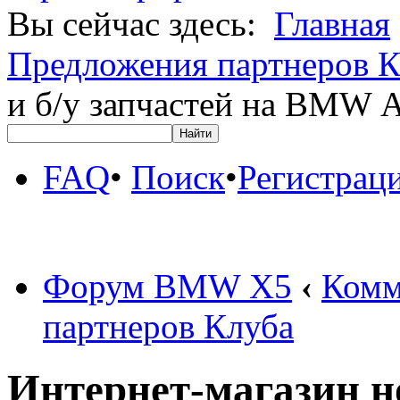
Вы сейчас здесь:
Главная
Предложения партнеров К
и б/у запчастей на BM
FAQ
•
Поиск
•
Регистрац
Форум BMW X5
‹
Комм
партнеров Клуба
Интернет-магазин но