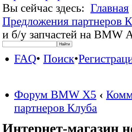
Вы сейчас здесь:
Главная
Предложения партнеров К
и б/у запчастей на BM
FAQ
•
Поиск
•
Регистрац
Форум BMW X5
‹
Комм
партнеров Клуба
Интернет-магазин но