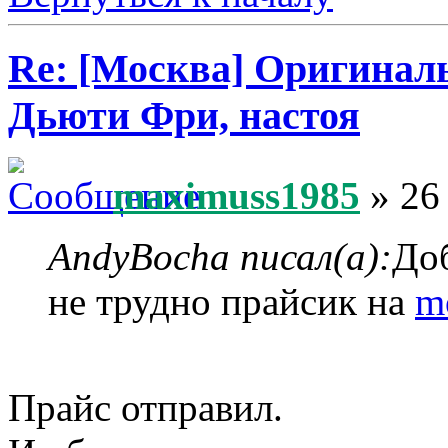
Re: [Москва] Оригинал
Дьюти Фри, настоя
maximuss1985
» 26
AndyBocha писал(а):
Доб
не трудно прайсик на
m
Прайс отправил.