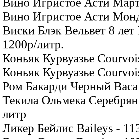
Вино Игристое Асти Марти
Вино Игристое Асти Монд
Виски Блэк Вельвет 8 лет 
1200р/литр.
Коньяк Курвуазье Courvois
Коньяк Курвуазье Courvois
Ром Бакарди Черный Bacar
Текила Ольмека Серебрянн
литр
Ликер Бейлис Baileys - 11