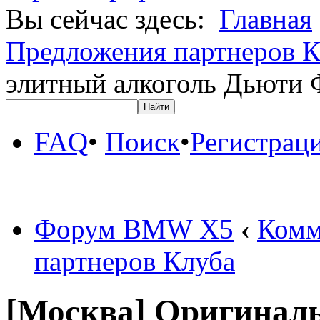
Вы сейчас здесь:
Главная
Предложения партнеров К
элитный алкоголь Дьюти 
FAQ
•
Поиск
•
Регистрац
Форум BMW X5
‹
Комм
партнеров Клуба
[Москва] Оригинал