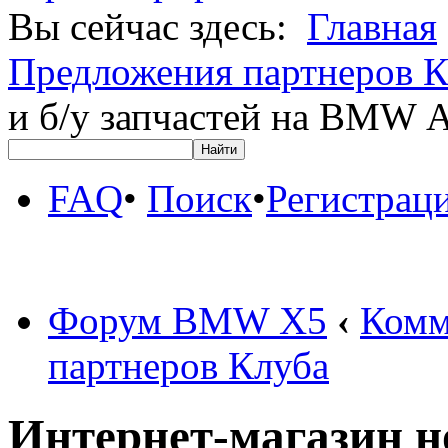
Вы сейчас здесь:
Главная
Предложения партнеров К
и б/у запчастей на BM
FAQ
•
Поиск
•
Регистрац
Форум BMW X5
‹
Комм
партнеров Клуба
Интернет-магазин но