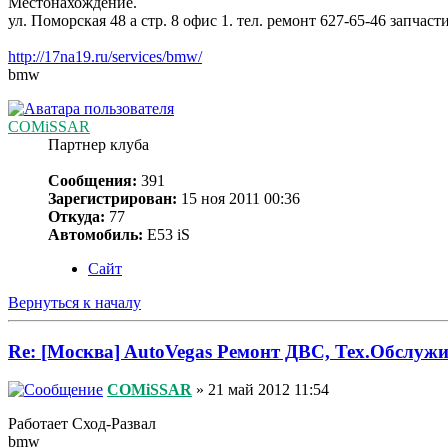
Местонахождение.
ул. Поморская 48 а стр. 8 офис 1. тел. ремонт 627-65-46 запчаст
http://17na19.ru/services/bmw/
bmw
COMiSSAR
Партнер клуба
Сообщения:
391
Зарегистрирован:
15 ноя 2011 00:36
Откуда:
77
Автомобиль:
Е53 iS
Сайт
Вернуться к началу
Re: [Москва] AutoVegas Ремонт ДВС, Тех.Обслужи
COMiSSAR
» 21 май 2012 11:54
Работает Сход-Развал
bmw