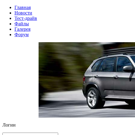
Главная
Новости
Тест-драйв
Файлы
Галерея
Форум
Логин