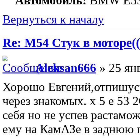
Автомобиль:
BMW E53
Вернуться к началу
Re: M54 Стук в моторе((
Aleksan666
» 25 ян
Хорошо Евгений,отпишусь
через знакомых. х 5 е 53 
себя но не успев растамож
ему на КамАЗе в заднюю 