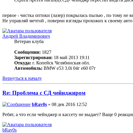
первое - чистка оптики (лазер) покрылась пылью , по тому не 
Не управляй мечтой , поверни взгляды прохожих к своему авт
Андрей Владимирович
Ветеран клуба
Сообщения:
1827
Зарегистрирован:
18 май 2013 19:11
Откуда:
г. Копейск Челябинская обл.
Автомобиль:
BMW е53 3.0i 04г е60 07г
Вернуться к началу
Re: Проблема с СД чейнджиром
bRav0s
» 08 дек 2016 12:52
Ребят, а что если чейнджер и кассету не выдает? Ваще 0 реакци
bRav0s