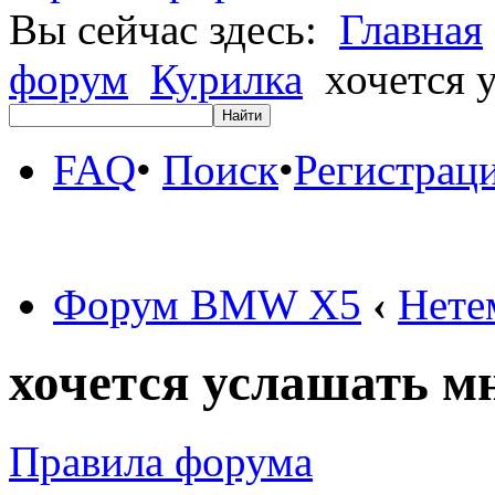
Вы сейчас здесь:
Главная
форум
Курилка
хочется у
FAQ
•
Поиск
•
Регистрац
Форум BMW X5
‹
Нете
хочется услашать мне
Правила форума