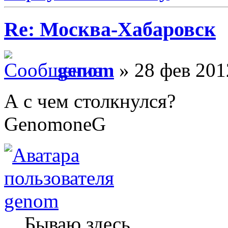
Re: Москва-Хабаровск
genom
» 28 фев 201
А с чем столкнулся?
GenomoneG
genom
Бываю здесь