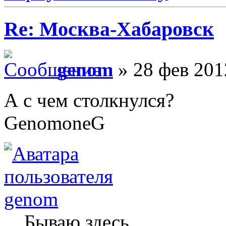
Re: Москва-Хабаровск
genom
» 28 фев 201
А с чем столкнулся?
GenomoneG
genom
Бываю здесь