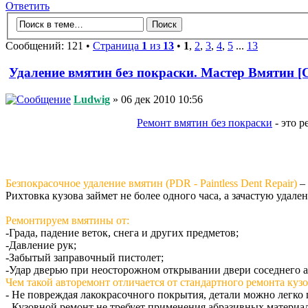
Ответить
Сообщений: 121 •
Страница
1
из
13
•
1
,
2
,
3
,
4
,
5
...
13
Удаление вмятин без покраски. Мастер Вмятин 
Ludwig
» 06 дек 2010 10:56
Ремонт вмятин без покраски
- это р
Безпокрасочное удаление вмятин (PDR - Paintless Dent Repair)
– 
Рихтовка кузова займет не более одного часа, а зачастую удале
Ремонтируем вмятины от:
-Града, падение веток, снега и других предметов;
-Давление рук;
-Забытый заправочный пистолет;
-Удар дверью при неосторожном открывании двери соседнего а
Чем такой авторемонт отличается от стандартного ремонта кузо
- Не повреждая лакокрасочного покрытия, детали можно легко
- Кузовной ремонт не требует применения абразивных материа