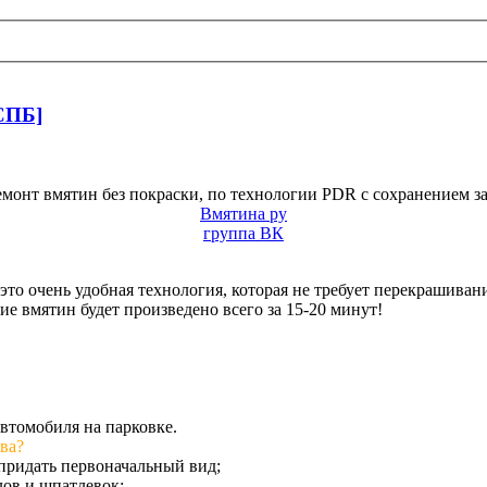
[СПБ]
емонт вмятин без покраски, по технологии PDR с сохранением з
Вмятина ру
группа ВК
это очень удобная технология, которая не требует перекрашива
ние вмятин будет произведено всего за 15-20 минут!
втомобиля на парковке.
ва?
 придать первоначальный вид;
лов и шпатлевок;