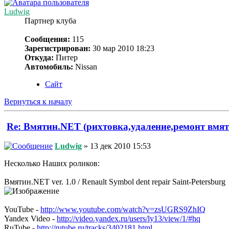
Ludwig
Партнер клуба
Сообщения:
115
Зарегистрирован:
30 мар 2010 18:23
Откуда:
Питер
Автомобиль:
Nissan
Сайт
Вернуться к началу
Re: Вмятин.NET (рихтовка,удаление,ремонт вмят
Ludwig
» 13 дек 2010 15:53
Несколько Наших роликов:
Вмятин.NET ver. 1.0 / Renault Symbol dent repair Saint-Petersburg
YouTube -
http://www.youtube.com/watch?v=zsUGRS9ZhIQ
Yandex Video -
http://video.yandex.ru/users/ly13/view/1/#hq
RuTube -
http://rutube.ru/tracks/3402181.html